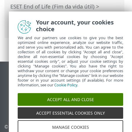
ESET End of Life (Fim da vida útil)
>
Política de fim da vida útil para
domésticos & pequenos escritórios
>
Your account, your cookies
Ciclo de vida do aplicativo
choice
We and our partners use cookies to give you the best
optimized online experience, analyze our website traffic,
and serve you with personalized ads. You can agree to the
collection of all cookies by clicking "Accept all and close",
decline all non-essential cookies by choosing "Accept
essential cookies only", or adjust your cookie settings by
clicking "Manage cookies". You also have the right to
withdraw your consent or change your cookie preferences
Ver site para desktop
anytime by clicking the "Manage cookies" link in our website
footer or in your account settings (if available). For more
End of Life
information, see our
Cookie Policy
.
Base de conhecimento ESET
Fórum ESET
ACCEPT ALL AND CLOSE
ESET Status Portal
Suporte regional
ACCEPT ESSENTIAL COOKIES ONLY
© 1992 - 2026 ESET, spol. s
Gerenciar cookies
MANAGE COOKIES