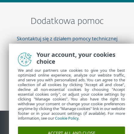
Dodatkowa pomoc
Skontaktuj się z działem pomocy technicznej
firmy ESET
Your account, your cookies
choice
Więcej informacji
We and our partners use cookies to give you the best
optimized online experience, analyze our website traffic,
and serve you with personalized ads. You can agree to the
collection of all cookies by clicking "Accept all and close",
Pomoc techniczna — wiadomości
decline all non-essential cookies by choosing "Accept
Porady dla klientów
essential cookies only", or adjust your cookie settings by
clicking "Manage cookies". You also have the right to
withdraw your consent or change your cookie preferences
anytime by clicking the "Manage cookies" link in our website
footer or in your account settings (if available). For more
information, see our
Cookie Policy
.
Kontakt
Zgłoś podatność
Polityka dotycząca plików cookie
ACCEPT ALL AND CLOSE