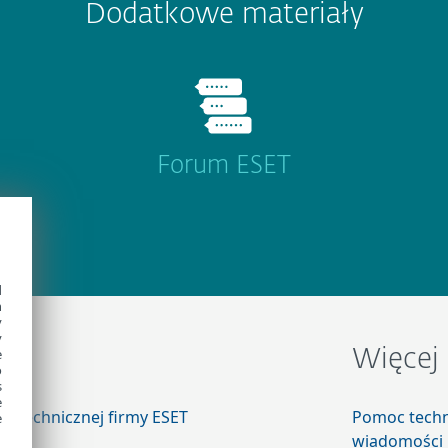
Dodatkowe materiały
Forum ESET
d
h
y
y
e
c
Więcej 
o
s
e
cy technicznej firmy ESET
Pomoc tech
e
wiadomości