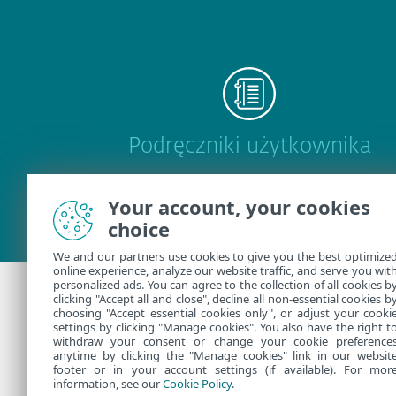
Podręczniki użytkownika
Your account, your cookies
choice
We and our partners use cookies to give you the best optimize
online experience, analyze our website traffic, and serve you wit
personalized ads. You can agree to the collection of all cookies b
clicking "Accept all and close", decline all non-essential cookies b
choosing "Accept essential cookies only", or adjust your cooki
Dodatkowa pomo
settings by clicking "Manage cookies". You also have the right t
withdraw your consent or change your cookie preference
anytime by clicking the "Manage cookies" link in our websit
Skontaktuj się z działem pomo
footer or in your account settings (if available). For mor
information, see our
Cookie Policy
.