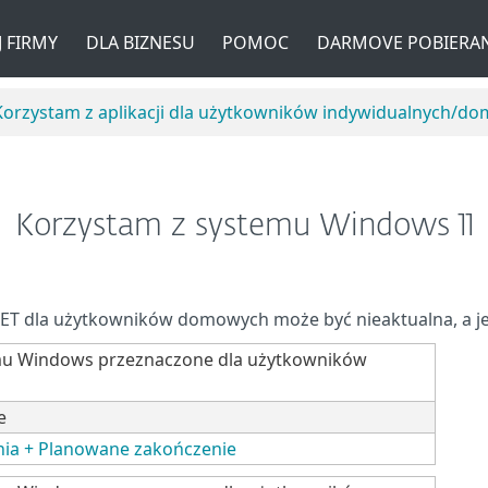
 FIRMY
DLA BIZNESU
POMOC
DARMOVE POBIERAN
Korzystam z aplikacji dla użytkowników indywidualnych/d
Korzystam z systemu Windows 11
SET dla użytkowników domowych może być nieaktualna, a j
emu Windows przeznaczone dla użytkowników
e
nia + Planowane zakończenie