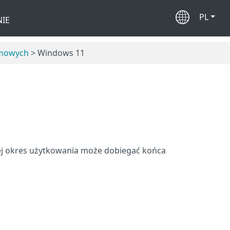
PL
IE
omowych
> Windows 11
ej okres użytkowania może dobiegać końca