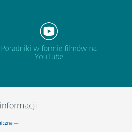
Poradniki w formie filmów na
YouTube
informacji
niczna —