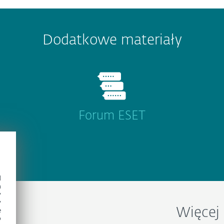
Dodatkowe materiały
Forum ESET
d
h
y
y
e
c
Więcej 
o