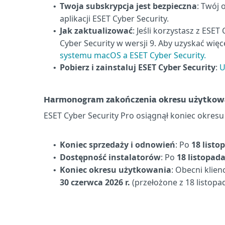
Twoja subskrypcja jest bezpieczna
: Twój 
•
aplikacji ESET Cyber Security.
Jak zaktualizować
: Jeśli korzystasz z ESE
•
Cyber Security w wersji 9.
Aby uzyskać więce
systemu macOS a ESET Cyber Security.
Pobierz i zainstaluj ESET Cyber Security
:
U
•
Harmonogram zakończenia okresu użytkowan
ESET Cyber Security Pro osiągnął koniec okre
Koniec sprzedaży i odnowień
: Po
18 listo
•
Dostępność instalatorów
: Po
18 listopada
•
Koniec okresu użytkowania
: Obecni klie
•
30 czerwca 2026 r.
(przełożone z 18 listopada