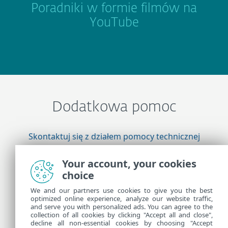
Poradniki w formie filmów na
YouTube
Dodatkowa pomoc
Skontaktuj się z działem pomocy technicznej
firmy ESET
Your account, your cookies
choice
Więcej informacji
We and our partners use cookies to give you the best
optimized online experience, analyze our website traffic,
and serve you with personalized ads. You can agree to the
collection of all cookies by clicking "Accept all and close",
Pomoc techniczna — wiadomości
decline all non-essential cookies by choosing "Accept