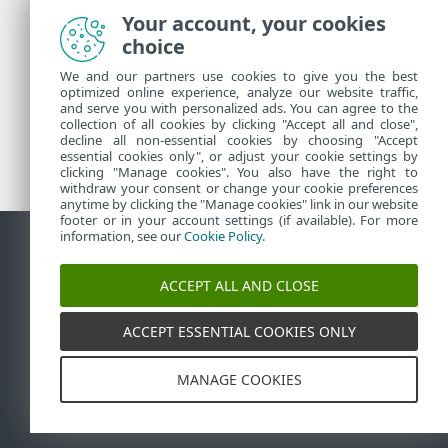
Your account, your cookies
choice
Więcej informacji
We and our partners use cookies to give you the best
optimized online experience, analyze our website traffic,
and serve you with personalized ads. You can agree to the
collection of all cookies by clicking "Accept all and close",
Pomoc techniczna — wiadomości
decline all non-essential cookies by choosing "Accept
Porady dla klientów
essential cookies only", or adjust your cookie settings by
clicking "Manage cookies". You also have the right to
withdraw your consent or change your cookie preferences
anytime by clicking the "Manage cookies" link in our website
footer or in your account settings (if available). For more
information, see our
Cookie Policy
.
Kontakt
Zgłoś podatność
Polityka dotycząca plików cookie
ACCEPT ALL AND CLOSE
Zarządzaj plikami cookie
Mapa strony
ACCEPT ESSENTIAL COOKIES ONLY
©
1992-2026
ESET, spol. s r.o. - Wszelkie prawa
zastrzeżone. Użyte znaki towarowe są znakami
towarowymi lub zastrzeżonymi znakami towarowymi
firmy ESET, spol. s r.o. lub ESET North America.
MANAGE COOKIES
Wszystkie pozostałe nazwy i marki są zastrzeżonymi
znakami towarowymi odpowiednich właścicieli.