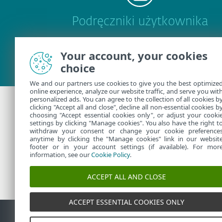
Podręczniki użytkownika
Your account, your cookies
choice
We and our partners use cookies to give you the best optimize
online experience, analyze our website traffic, and serve you wit
personalized ads. You can agree to the collection of all cookies b
clicking "Accept all and close", decline all non-essential cookies b
choosing "Accept essential cookies only", or adjust your cooki
Dodatkowa pomo
settings by clicking "Manage cookies". You also have the right t
withdraw your consent or change your cookie preference
anytime by clicking the "Manage cookies" link in our websit
Skontaktuj się z działem pomo
footer or in your account settings (if available). For mor
information, see our
Cookie Policy
.
ACCEPT ALL AND CLOSE
ACCEPT ESSENTIAL COOKIES ONLY
Kontakt
Zgłoś podatno