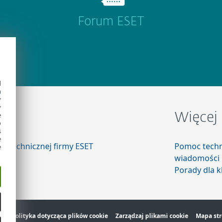
Forum ESET
d
h
y
y
e
c
Więcej 
o
s
e
cy technicznej firmy ESET
Pomoc tech
e
wiadomości
Porady dla k
ść
Polityka dotycząca plików cookie
Zarządzaj plikami cookie
Mapa st