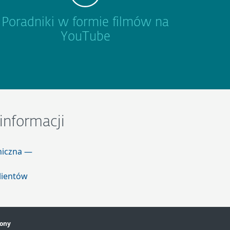
Poradniki w formie filmów na
YouTube
informacji
niczna —
lientów
rony