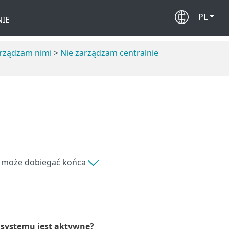
PL
IE
arządzam nimi
>
Nie zarządzam centralnie
ia może dobiegać końca
 systemu jest aktywne?