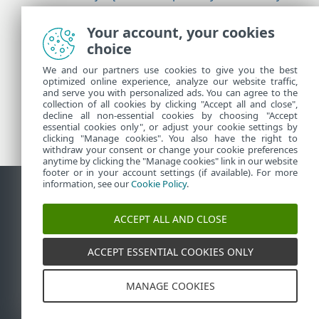
firmy ESET
Your account, your cookies
choice
Więcej informacji
We and our partners use cookies to give you the best
optimized online experience, analyze our website traffic,
and serve you with personalized ads. You can agree to the
collection of all cookies by clicking "Accept all and close",
Pomoc techniczna — wiadomości
decline all non-essential cookies by choosing "Accept
Porady dla klientów
essential cookies only", or adjust your cookie settings by
clicking "Manage cookies". You also have the right to
withdraw your consent or change your cookie preferences
anytime by clicking the "Manage cookies" link in our website
footer or in your account settings (if available). For more
information, see our
Cookie Policy
.
Kontakt
Zgłoś podatność
Polityka dotycząca plików cookie
ACCEPT ALL AND CLOSE
Zarządzaj plikami cookie
Mapa strony
ACCEPT ESSENTIAL COOKIES ONLY
©
1992-2026
ESET, spol. s r.o. - Wszelkie prawa
zastrzeżone. Użyte znaki towarowe są znakami
towarowymi lub zastrzeżonymi znakami towarowymi
firmy ESET, spol. s r.o. lub ESET North America.
MANAGE COOKIES
Wszystkie pozostałe nazwy i marki są zastrzeżonymi
znakami towarowymi odpowiednich właścicieli.