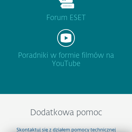
Forum ESET
Poradniki w formie filmów na
YouTube
Dodatkowa pomoc
Skontaktuj się z działem pomocy technicznej