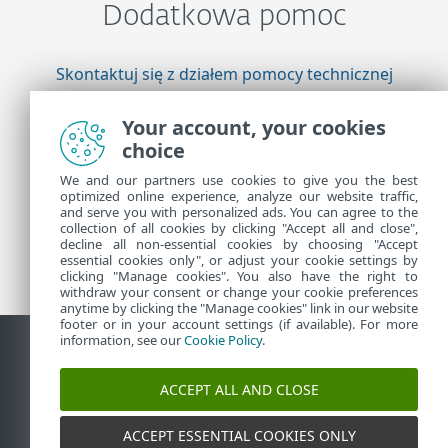
Dodatkowa pomoc
Skontaktuj się z działem pomocy technicznej
firmy ESET
Your account, your cookies
choice
Więcej informacji
We and our partners use cookies to give you the best
optimized online experience, analyze our website traffic,
and serve you with personalized ads. You can agree to the
collection of all cookies by clicking "Accept all and close",
Pomoc techniczna — wiadomości
decline all non-essential cookies by choosing "Accept
Porady dla klientów
essential cookies only", or adjust your cookie settings by
clicking "Manage cookies". You also have the right to
withdraw your consent or change your cookie preferences
anytime by clicking the "Manage cookies" link in our website
footer or in your account settings (if available). For more
information, see our
Cookie Policy
.
Kontakt
Zgłoś podatność
Polityka dotycząca plików cookie
ACCEPT ALL AND CLOSE
Zarządzaj plikami cookie
Mapa strony
ACCEPT ESSENTIAL COOKIES ONLY
©
1992-2026
ESET, spol. s r.o. - Wszelkie prawa