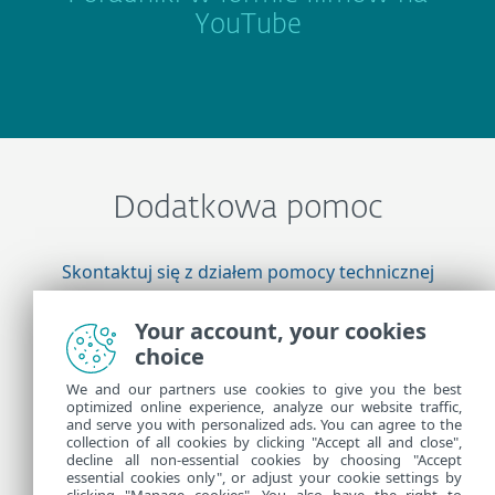
YouTube
Dodatkowa pomoc
Skontaktuj się z działem pomocy technicznej
firmy ESET
Your account, your cookies
choice
Więcej informacji
We and our partners use cookies to give you the best
optimized online experience, analyze our website traffic,
and serve you with personalized ads. You can agree to the
collection of all cookies by clicking "Accept all and close",
Pomoc techniczna — wiadomości
decline all non-essential cookies by choosing "Accept
Porady dla klientów
essential cookies only", or adjust your cookie settings by