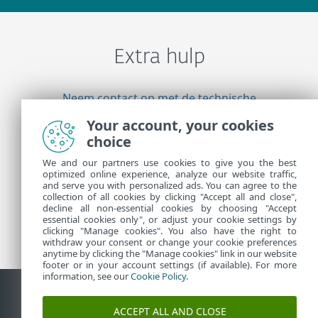
Extra hulp
Neem contact op met de technische
ondersteuning van ESET
Your account, your cookies
choice
We and our partners use cookies to give you the best
Meer informatie
optimized online experience, analyze our website traffic,
and serve you with personalized ads. You can agree to the
collection of all cookies by clicking "Accept all and close",
Support Nieuws
decline all non-essential cookies by choosing "Accept
essential cookies only", or adjust your cookie settings by
Klantadviezen
clicking "Manage cookies". You also have the right to
withdraw your consent or change your cookie preferences
anytime by clicking the "Manage cookies" link in our website
footer or in your account settings (if available). For more
information, see our
Cookie Policy
.
ACCEPT ALL AND CLOSE
Contact
Kwetsbaarheid melden
Cookiebeleid
Cookies