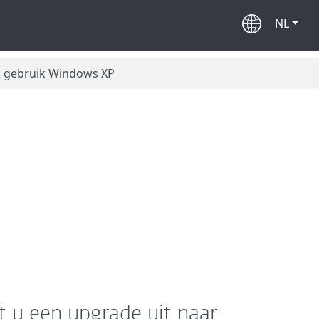
NL
k gebruik Windows XP
t u een upgrade uit naar