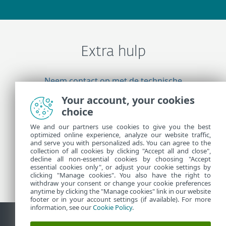
Extra hulp
Neem contact op met de technische
ondersteuning van ESET
Your account, your cookies
choice
We and our partners use cookies to give you the best
Meer informatie
optimized online experience, analyze our website traffic,
and serve you with personalized ads. You can agree to the
collection of all cookies by clicking "Accept all and close",
Support Nieuws
decline all non-essential cookies by choosing "Accept
essential cookies only", or adjust your cookie settings by
Klantadviezen
clicking "Manage cookies". You also have the right to
withdraw your consent or change your cookie preferences
anytime by clicking the "Manage cookies" link in our website
footer or in your account settings (if available). For more
information, see our
Cookie Policy
.