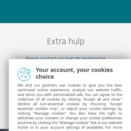
Extra hulp
Neem contact op met de technische
ondersteuning van ESET
Your account, your cookies
choice
We and our partners use cookies to give you the best
Meer informatie
optimized online experience, analyze our website traffic,
and serve you with personalized ads. You can agree to the
collection of all cookies by clicking "Accept all and close",
decline all non-essential cookies by choosing "Accept
Support Nieuws
essential cookies only", or adjust your cookie settings by
Klantadviezen
clicking "Manage cookies". You also have the right to
withdraw your consent or change your cookie preferences
anytime by clicking the "Manage cookies" link in our website
footer or in your account settings (if available). For more