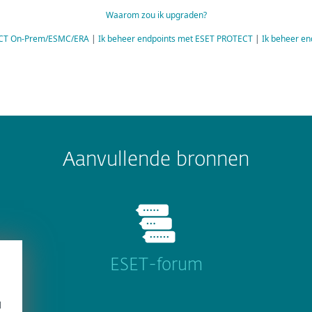
Waarom zou ik upgraden?
TECT On-Prem/ESMC/ERA
|
Ik beheer endpoints met ESET PROTECT
|
Ik beheer en
Aanvullende bronnen
ESET-forum
d