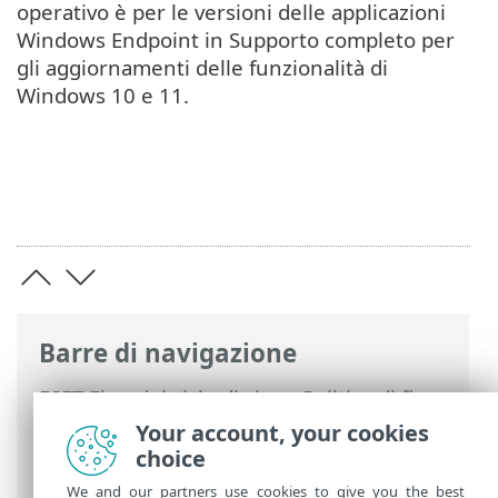
operativo è per le versioni delle applicazioni
Windows Endpoint in Supporto completo per
gli aggiornamenti delle funzionalità di
Windows 10 e 11.
Barre di navigazione
ESET Fine del ciclo di vita
>
Politica di fine
del ciclo di vita per i business
>
Criterio di
Your account, your cookies
supporto sistema operativo e applicazioni
choice
ESET
We and our partners use cookies to give you the best