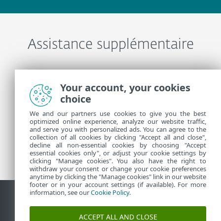
Assistance supplémentaire
Contacter l'assistance technique ESET
Your account, your cookies
choice
Plus d’informations
We and our partners use cookies to give you the best
optimized online experience, analyze our website traffic,
and serve you with personalized ads. You can agree to the
collection of all cookies by clicking "Accept all and close",
Actualités de l’assistance technique
decline all non-essential cookies by choosing "Accept
Avis Clients
essential cookies only", or adjust your cookie settings by
clicking "Manage cookies". You also have the right to
withdraw your consent or change your cookie preferences
anytime by clicking the "Manage cookies" link in our website
footer or in your account settings (if available). For more
information, see our
Cookie Policy
.
Contact
Signaler les vulnérabilités
Politique relative aux
ACCEPT ALL AND CLOSE