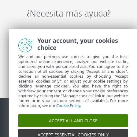
¿Necesita más ayuda?
Comuníquese con Soporte técnico de ESET
Your account, your cookies
choice
Más información
We and our partners use cookies to give you the best
optimized online experience, analyze our website traffic,
and serve you with personalized ads. You can agree to the
collection of all cookies by clicking "Accept all and close",
Noticias de soporte
decline all non-essential cookies by choosing "Accept
Customer Advisories
essential cookies only", or adjust your cookie settings by
clicking "Manage cookies". You also have the right to
withdraw your consent or change your cookie preferences
anytime by clicking the "Manage cookies" link in our website
footer or in your account settings (if available). For more
information, see our
Cookie Policy
.
Contacto
Reportar vulnerabilidades
Política de cookies
ACCEPT ALL AND CLOSE
Administrar cookies
Mapa del sitio
ACCEPT ESSENTIAL COOKIES ONLY
©
1992-2026
ESET, spol. s r.o. - Todos los derechos