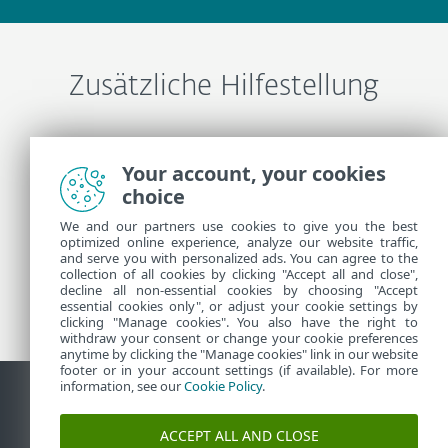
Zusätzliche Hilfestellung
ESET-Support kontaktieren
Your account, your cookies
choice
Weitere Informationen
We and our partners use cookies to give you the best
optimized online experience, analyze our website traffic,
and serve you with personalized ads. You can agree to the
collection of all cookies by clicking "Accept all and close",
Support-News
decline all non-essential cookies by choosing "Accept
Kundenhinweisen
essential cookies only", or adjust your cookie settings by
clicking "Manage cookies". You also have the right to
withdraw your consent or change your cookie preferences
anytime by clicking the "Manage cookies" link in our website
footer or in your account settings (if available). For more
information, see our
Cookie Policy
.
Kontakt
Sicherheitslücke melden
Cookie-Richtlinie
ACCEPT ALL AND CLOSE
Cookies verwalten
Sitemap