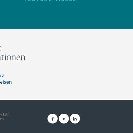
e
ationen
ws
eisen
on ESET,
gen