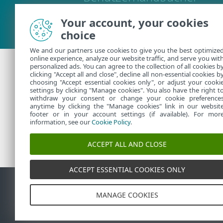
Your account, your cookies
choice
We and our partners use cookies to give you the best optimize
online experience, analyze our website traffic, and serve you wit
personalized ads. You can agree to the collection of all cookies b
clicking "Accept all and close", decline all non-essential cookies b
Zusätzliche Hilfes
choosing "Accept essential cookies only", or adjust your cooki
settings by clicking "Manage cookies". You also have the right t
withdraw your consent or change your cookie preference
anytime by clicking the "Manage cookies" link in our websit
ESET-Support kontaktieren
footer or in your account settings (if available). For mor
information, see our
Cookie Policy
.
ACCEPT ALL AND CLOSE
ACCEPT ESSENTIAL COOKIES ONLY
Kontakt
Sicherheitslü
©
1992-2026
ESET, spol. s r.o
MANAGE COOKIES
spol. s r.o. oder ESET North 
Rechteinhaber.