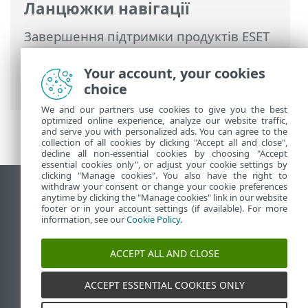
Ланцюжки навігації
Завершення підтримки продуктів ESET
>
Політика завершення підтримки для
домашнього & малого офісу
>
Чи
Your account, your cookies
підтримується моя програма ESET?
choice
We and our partners use cookies to give you the best
optimized online experience, analyze our website traffic,
and serve you with personalized ads. You can agree to the
collection of all cookies by clicking "Accept all and close",
decline all non-essential cookies by choosing "Accept
essential cookies only", or adjust your cookie settings by
clicking "Manage cookies". You also have the right to
withdraw your consent or change your cookie preferences
Переглянути повну версію
anytime by clicking the "Manage cookies" link in our website
footer or in your account settings (if available). For more
End of Life
information, see our
Cookie Policy
.
База знань ESET
Форум ESET
ACCEPT ALL AND CLOSE
ESET Status Portal
Регіональна підтримка
ACCEPT ESSENTIAL COOKIES ONLY