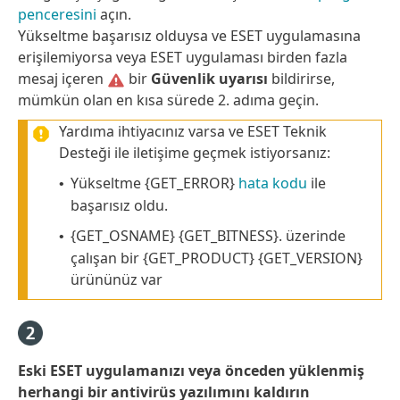
penceresini
açın.
Yükseltme başarısız olduysa ve ESET uygulamasına
erişilemiyorsa veya ESET uygulaması birden fazla
mesaj içeren
bir
Güvenlik uyarısı
bildirirse,
mümkün olan en kısa sürede 2. adıma geçin.
Yardıma ihtiyacınız varsa ve ESET Teknik
Desteği ile iletişime geçmek istiyorsanız:
Yükseltme {GET_ERROR}
hata kodu
ile
•
başarısız oldu.
{GET_OSNAME} {GET_BITNESS}. üzerinde
•
çalışan bir {GET_PRODUCT} {GET_VERSION}
ürününüz var
Eski ESET uygulamanızı veya önceden yüklenmiş
herhangi bir antivirüs yazılımını kaldırın