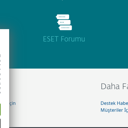
ESET Forumu
d
h
y
y
e
o
s
Daha Fa
e
e
me Geçin
Destek Haber
Müşteriler İç