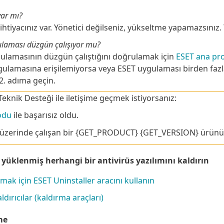
var mı?
a ihtiyacınız var. Yönetici değilseniz, yükseltme yapamazsınız
ulaması düzgün çalışıyor mu?
ulamasının düzgün çalıştığını doğrulamak için
ESET ana pr
gulamasına erişilemiyorsa veya ESET uygulaması birden faz
2. adıma geçin.
Teknik Desteği ile iletişime geçmek istiyorsanız:
odu
ile başarısız oldu.
üzerinde çalışan bir {GET_PRODUCT} {GET_VERSION} ürünü
yüklenmiş herhangi bir antivirüs yazılımını kaldırın
ak için ESET Uninstaller aracını kullanın
dırıcılar (kaldırma araçları)
me