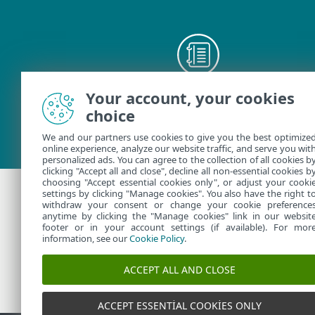
Your account, your cookies
Kullanım kılavuzları
choice
We and our partners use cookies to give you the best optimize
online experience, analyze our website traffic, and serve you wit
personalized ads. You can agree to the collection of all cookies b
clicking "Accept all and close", decline all non-essential cookies b
choosing "Accept essential cookies only", or adjust your cooki
settings by clicking "Manage cookies". You also have the right t
withdraw your consent or change your cookie preference
Ek Yardım
anytime by clicking the "Manage cookies" link in our websit
footer or in your account settings (if available). For mor
information, see our
Cookie Policy
.
ESET Teknik Desteği İle İletişi
ACCEPT ALL AND CLOSE
ACCEPT ESSENTIAL COOKIES ONLY