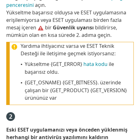
penceresini
açın.
Yükseltme başarısız olduysa ve ESET uygulamasına
erişilemiyorsa veya ESET uygulaması birden fazla
mesaj içeren
bir
Güvenlik uyarısı
bildirirse,
mümkün olan en kısa sürede 2. adıma geçin.
Yardıma ihtiyacınız varsa ve ESET Teknik
Desteği ile iletişime geçmek istiyorsanız:
Yükseltme {GET_ERROR}
hata kodu
ile
•
başarısız oldu.
{GET_OSNAME} {GET_BITNESS}. üzerinde
•
çalışan bir {GET_PRODUCT} {GET_VERSION}
ürününüz var
Eski ESET uygulamanızı veya önceden yüklenmiş
herhangi bir antivirüs yazılımını kaldırın