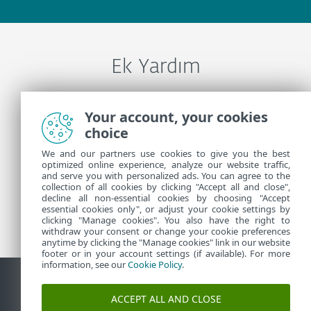
Ek Yardım
ESET Teknik Desteği İle İletişime Geçin
Your account, your cookies
choice
We and our partners use cookies to give you the best
Daha Fazla Bilgi
optimized online experience, analyze our website traffic,
and serve you with personalized ads. You can agree to the
collection of all cookies by clicking "Accept all and close",
Destek Haberleri
decline all non-essential cookies by choosing "Accept
essential cookies only", or adjust your cookie settings by
Müşteriler İçin Tavsiyeleri
clicking "Manage cookies". You also have the right to
withdraw your consent or change your cookie preferences
anytime by clicking the "Manage cookies" link in our website
footer or in your account settings (if available). For more
information, see our
Cookie Policy
.
ACCEPT ALL AND CLOSE
İletişim
Güvenlik açığı raporla
Çerez politikası
Çerezleri