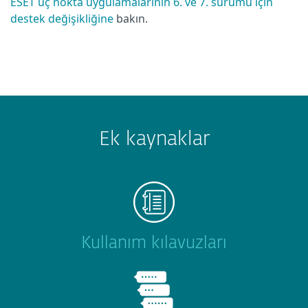
ESET uç nokta uygulamalarının 6. ve 7. sürümü için
destek değişikliğine
bakın.
Ek kaynaklar
Kullanım kılavuzları