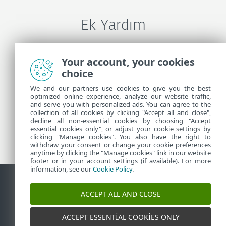
Ek Yardım
ESET Teknik Desteği İle İletişime Geçin
Your account, your cookies
choice
We and our partners use cookies to give you the best
Daha Fazla Bilgi
optimized online experience, analyze our website traffic,
and serve you with personalized ads. You can agree to the
collection of all cookies by clicking "Accept all and close",
decline all non-essential cookies by choosing "Accept
Destek Haberleri
essential cookies only", or adjust your cookie settings by
Müşteriler İçin Tavsiyeleri
clicking "Manage cookies". You also have the right to
withdraw your consent or change your cookie preferences
anytime by clicking the "Manage cookies" link in our website
footer or in your account settings (if available). For more
information, see our
Cookie Policy
.
ACCEPT ALL AND CLOSE
İletişim
Güvenlik açığı raporla
Çerez politikası
Çerezleri
yönet
Site haritası
ACCEPT ESSENTIAL COOKIES ONLY
©
1992-2026
ESET, spol. s r.o. - Tüm hakları saklıdır.