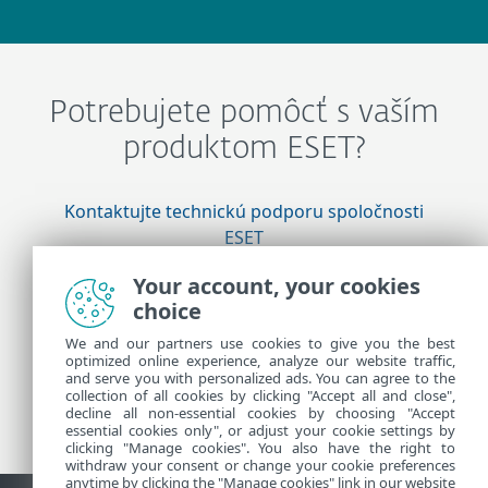
Potrebujete pomôcť s vaším
produktom ESET?
Kontaktujte technickú podporu spoločnosti
ESET
Your account, your cookies
choice
Viac informácií
We and our partners use cookies to give you the best
optimized online experience, analyze our website traffic,
and serve you with personalized ads. You can agree to the
Novinky technickej podpory
collection of all cookies by clicking "Accept all and close",
Odporúčania pre zákazníkov
decline all non-essential cookies by choosing "Accept
essential cookies only", or adjust your cookie settings by
clicking "Manage cookies". You also have the right to
withdraw your consent or change your cookie preferences
anytime by clicking the "Manage cookies" link in our website