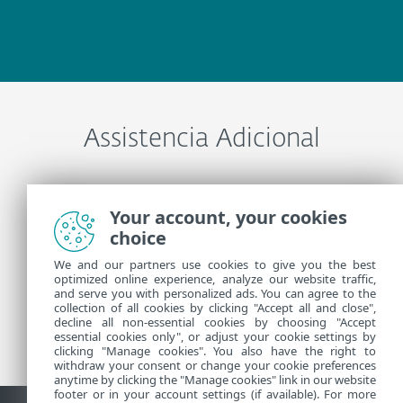
Assistencia Adicional
Entre em contato com o Suporte técnico ESET
Your account, your cookies
choice
Mais informações
We and our partners use cookies to give you the best
optimized online experience, analyze our website traffic,
and serve you with personalized ads. You can agree to the
collection of all cookies by clicking "Accept all and close",
Notícias do Suporte
decline all non-essential cookies by choosing "Accept
Alertas de clientes
essential cookies only", or adjust your cookie settings by
clicking "Manage cookies". You also have the right to
withdraw your consent or change your cookie preferences
anytime by clicking the "Manage cookies" link in our website
footer or in your account settings (if available). For more