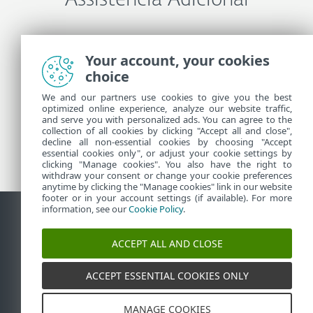
Assistencia Adicional
Entre em contato com o Suporte técnico ESET
Your account, your cookies
choice
Mais informações
We and our partners use cookies to give you the best
optimized online experience, analyze our website traffic,
and serve you with personalized ads. You can agree to the
collection of all cookies by clicking "Accept all and close",
Notícias do Suporte
decline all non-essential cookies by choosing "Accept
Alertas de clientes
essential cookies only", or adjust your cookie settings by
clicking "Manage cookies". You also have the right to
withdraw your consent or change your cookie preferences
anytime by clicking the "Manage cookies" link in our website
footer or in your account settings (if available). For more
information, see our
Cookie Policy
.
Contato
Reportar vulnerabilidades
Política de cookies
ACCEPT ALL AND CLOSE
Gerenciar cookies
Sitemap
ACCEPT ESSENTIAL COOKIES ONLY
©
1992-2026
ESET, spol. s r.o. - Todos os direitos
reservados. As marcas registradas usadas aqui são
marcas registradas ou marcas comerciais da ESET,
spol. s r.o. ou ESET North America. Todos os outros
MANAGE COOKIES