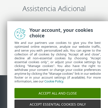
Assistencia Adicional
Entre em contato com o Suporte técnico ESET
Your account, your cookies
choice
Mais informações
We and our partners use cookies to give you the best
optimized online experience, analyze our website traffic,
and serve you with personalized ads. You can agree to the
collection of all cookies by clicking "Accept all and close",
Notícias do Suporte
decline all non-essential cookies by choosing "Accept
Alertas de clientes
essential cookies only", or adjust your cookie settings by
clicking "Manage cookies". You also have the right to
withdraw your consent or change your cookie preferences
anytime by clicking the "Manage cookies" link in our website
footer or in your account settings (if available). For more
information, see our
Cookie Policy
.
Contato
Reportar vulnerabilidades
Política de cookies
ACCEPT ALL AND CLOSE
Gerenciar cookies
Sitemap
ACCEPT ESSENTIAL COOKIES ONLY
©
1992-2026
ESET, spol. s r.o. - Todos os direitos
reservados. As marcas registradas usadas aqui são