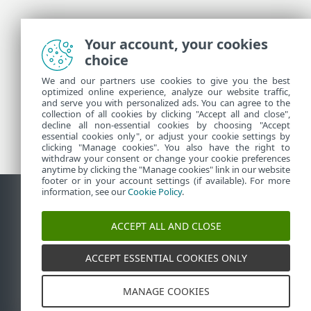
Entre em contato com o Suporte técnico ESET
Your account, your cookies
choice
Mais informações
We and our partners use cookies to give you the best
optimized online experience, analyze our website traffic,
and serve you with personalized ads. You can agree to the
collection of all cookies by clicking "Accept all and close",
Notícias do Suporte
decline all non-essential cookies by choosing "Accept
Alertas de clientes
essential cookies only", or adjust your cookie settings by
clicking "Manage cookies". You also have the right to
withdraw your consent or change your cookie preferences
anytime by clicking the "Manage cookies" link in our website
footer or in your account settings (if available). For more
information, see our
Cookie Policy
.
Contato
Reportar vulnerabilidades
Política de cookies
ACCEPT ALL AND CLOSE
Gerenciar cookies
Sitemap
ACCEPT ESSENTIAL COOKIES ONLY
©
1992-2026
ESET, spol. s r.o. - Todos os direitos
reservados. As marcas registradas usadas aqui são
marcas registradas ou marcas comerciais da ESET,
spol. s r.o. ou ESET North America. Todos os outros
MANAGE COOKIES
nomes ou marcas são martas registradas de suas
respectivas empresas.