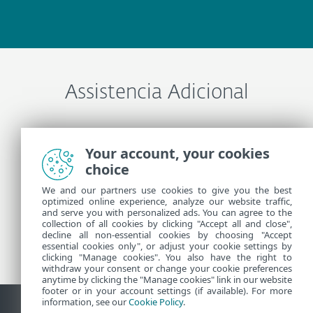
Assistencia Adicional
Entre em contato com o Suporte técnico ESET
Your account, your cookies
choice
Mais informações
We and our partners use cookies to give you the best
optimized online experience, analyze our website traffic,
and serve you with personalized ads. You can agree to the
collection of all cookies by clicking "Accept all and close",
Notícias do Suporte
decline all non-essential cookies by choosing "Accept
Alertas de clientes
essential cookies only", or adjust your cookie settings by
clicking "Manage cookies". You also have the right to
withdraw your consent or change your cookie preferences
anytime by clicking the "Manage cookies" link in our website
footer or in your account settings (if available). For more
information, see our
Cookie Policy
.