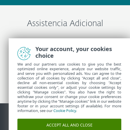
Assistencia Adicional
Entre em contato com o Suporte técnico ESET
Your account, your cookies
choice
Mais informações
We and our partners use cookies to give you the best
optimized online experience, analyze our website traffic,
and serve you with personalized ads. You can agree to the
collection of all cookies by clicking "Accept all and close",
Notícias do Suporte
decline all non-essential cookies by choosing "Accept
Alertas de clientes
essential cookies only", or adjust your cookie settings by
clicking "Manage cookies". You also have the right to
withdraw your consent or change your cookie preferences
anytime by clicking the "Manage cookies" link in our website
footer or in your account settings (if available). For more
information, see our
Cookie Policy
.
Contato
Reportar vulnerabilidades
Política de cookies
ACCEPT ALL AND CLOSE
Gerenciar cookies
Sitemap