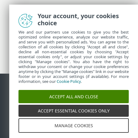
Entre em contato com o Suporte técnico ESET
Your account, your cookies
choice
Mais informações
We and our partners use cookies to give you the best
optimized online experience, analyze our website traffic,
and serve you with personalized ads. You can agree to the
collection of all cookies by clicking "Accept all and close",
Notícias do Suporte
decline all non-essential cookies by choosing "Accept
Alertas de clientes
essential cookies only", or adjust your cookie settings by
clicking "Manage cookies". You also have the right to
withdraw your consent or change your cookie preferences
anytime by clicking the "Manage cookies" link in our website
footer or in your account settings (if available). For more
information, see our
Cookie Policy
.
Contato
Reportar vulnerabilidades
Política de cookies
ACCEPT ALL AND CLOSE
Gerenciar cookies
Sitemap
ACCEPT ESSENTIAL COOKIES ONLY
©
1992-2026
ESET, spol. s r.o. - Todos os direitos
reservados. As marcas registradas usadas aqui são
marcas registradas ou marcas comerciais da ESET,
spol. s r.o. ou ESET North America. Todos os outros
MANAGE COOKIES
nomes ou marcas são martas registradas de suas
respectivas empresas.