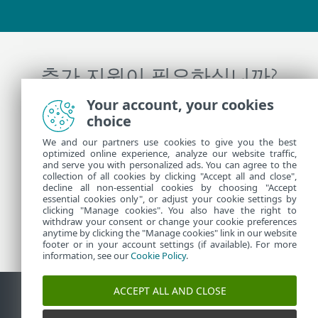
추가 지원이 필요하십니까?
Your account, your cookies
ESET 기술 지원에 문의
choice
We and our partners use cookies to give you the best
optimized online experience, analyze our website traffic,
and serve you with personalized ads. You can agree to the
추가 정보
collection of all cookies by clicking "Accept all and close",
decline all non-essential cookies by choosing "Accept
essential cookies only", or adjust your cookie settings by
clicking "Manage cookies". You also have the right to
지원 뉴스
withdraw your consent or change your cookie preferences
고객 공지
anytime by clicking the "Manage cookies" link in our website
footer or in your account settings (if available). For more
information, see our
Cookie Policy
.
ACCEPT ALL AND CLOSE