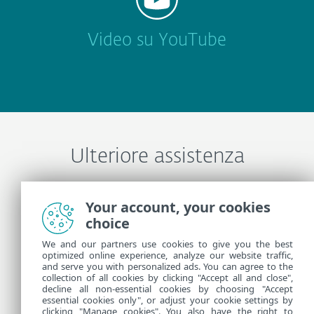
Video su YouTube
Ulteriore assistenza
Contattare il supporto tecnico ESET
Your account, your cookies
choice
We and our partners use cookies to give you the best
Ulteriori informazioni
optimized online experience, analyze our website traffic,
and serve you with personalized ads. You can agree to the
collection of all cookies by clicking "Accept all and close",
Novità supporto
decline all non-essential cookies by choosing "Accept
essential cookies only", or adjust your cookie settings by
Consulenza clienti
clicking "Manage cookies". You also have the right to