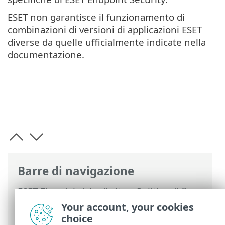
ESET non garantisce il funzionamento di
combinazioni di versioni di applicazioni ESET
diverse da quelle ufficialmente indicate nella
documentazione.
Barre di navigazione
ESET Fine del ciclo di vita
>
Politica di fine
del ciclo di vita per i business
>
Your account, your cookies
Compatibilità incrociata delle applicazioni
choice