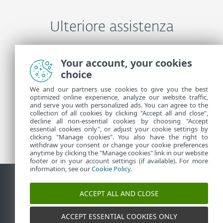
Ulteriore assistenza
Contattare il supporto tecnico ESET
Your account, your cookies
choice
We and our partners use cookies to give you the best
Ulteriori informazioni
optimized online experience, analyze our website traffic,
and serve you with personalized ads. You can agree to the
collection of all cookies by clicking "Accept all and close",
Novità supporto
decline all non-essential cookies by choosing "Accept
essential cookies only", or adjust your cookie settings by
Consulenza clienti
clicking "Manage cookies". You also have the right to
withdraw your consent or change your cookie preferences
anytime by clicking the "Manage cookies" link in our website
footer or in your account settings (if available). For more
information, see our
Cookie Policy
.
ACCEPT ALL AND CLOSE
Contatto
Segnalateci le vulnerabilità
Criterio cookie
Gestisci cookie
Mappa del sito
ACCEPT ESSENTIAL COOKIES ONLY
©
1992-2026
ESET, spol. s r.o. - Tutti i diritti riservati.