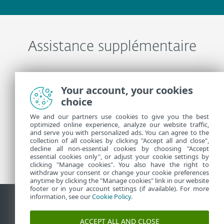
Assistance supplémentaire
Contacter l'assistance technique ESET
Your account, your cookies
choice
Plus d’informations
We and our partners use cookies to give you the best
optimized online experience, analyze our website traffic,
and serve you with personalized ads. You can agree to the
collection of all cookies by clicking "Accept all and close",
Actualités de l’assistance technique
decline all non-essential cookies by choosing "Accept
Avis Clients
essential cookies only", or adjust your cookie settings by
clicking "Manage cookies". You also have the right to
withdraw your consent or change your cookie preferences
anytime by clicking the "Manage cookies" link in our website
footer or in your account settings (if available). For more
information, see our
Cookie Policy
.
Contact
Signaler les vulnérabilités
Politique relative aux
ACCEPT ALL AND CLOSE