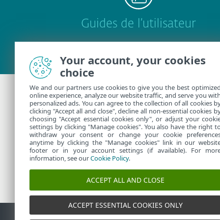
Guides de l’utilisateur
Your account, your cookies
choice
We and our partners use cookies to give you the best optimize
online experience, analyze our website traffic, and serve you wit
Assistance supplé
personalized ads. You can agree to the collection of all cookies b
clicking "Accept all and close", decline all non-essential cookies b
choosing "Accept essential cookies only", or adjust your cooki
settings by clicking "Manage cookies". You also have the right t
Contacter l'assistance techniq
withdraw your consent or change your cookie preference
anytime by clicking the "Manage cookies" link in our websit
footer or in your account settings (if available). For mor
information, see our
Cookie Policy
.
ACCEPT ALL AND CLOSE
ACCEPT ESSENTIAL COOKIES ONLY
Contact
Signaler les vu