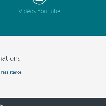
Vidéos YouTube
mations
 l’assistance
te