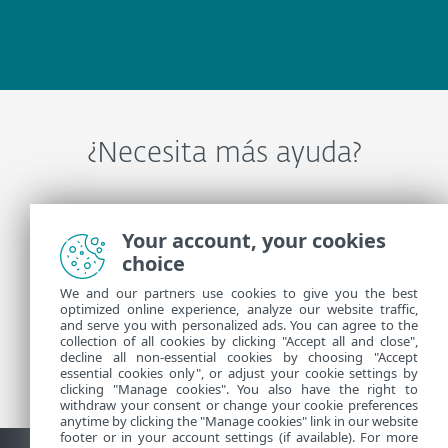
¿Necesita más ayuda?
Comuníquese con Soporte técnico de ESET
Your account, your cookies
choice
Más información
We and our partners use cookies to give you the best
optimized online experience, analyze our website traffic,
and serve you with personalized ads. You can agree to the
collection of all cookies by clicking "Accept all and close",
Noticias de soporte
decline all non-essential cookies by choosing "Accept
Customer Advisories
essential cookies only", or adjust your cookie settings by
clicking "Manage cookies". You also have the right to
withdraw your consent or change your cookie preferences
anytime by clicking the "Manage cookies" link in our website
footer or in your account settings (if available). For more