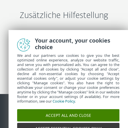
Zusätzliche Hilfestellung
ESET-Support kontaktieren
Your account, your cookies
choice
Weitere Informationen
We and our partners use cookies to give you the best
optimized online experience, analyze our website traffic,
and serve you with personalized ads. You can agree to the
collection of all cookies by clicking "Accept all and close",
Support-News
decline all non-essential cookies by choosing "Accept
Kundenhinweisen
essential cookies only", or adjust your cookie settings by
clicking "Manage cookies". You also have the right to
withdraw your consent or change your cookie preferences
anytime by clicking the "Manage cookies" link in our website
footer or in your account settings (if available). For more
information, see our
Cookie Policy
.
Kontakt
Sicherheitslücke melden
Cookie-Richtlinie
ACCEPT ALL AND CLOSE
Cookies verwalten
Sitemap
©
1992-2026
ESET, spol. s r.o. - Alle Rechte