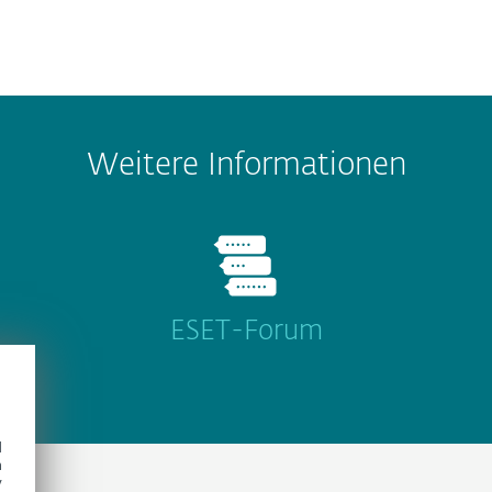
Weitere Informationen
ESET-Forum
d
h
y