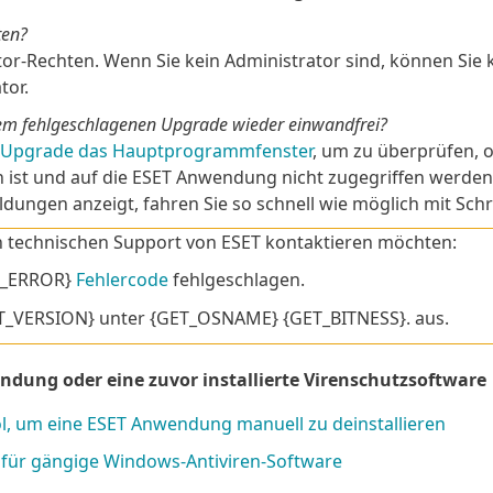
ten?
tor-Rechten. Wenn Sie kein Administrator sind, können Sie
tor.
em fehlgeschlagenen Upgrade wieder einwandfrei?
n Upgrade das Hauptprogrammfenster
, um zu überprüfen, 
n ist und auf die ESET Anwendung nicht zugegriffen werde
ungen anzeigt, fahren Sie so schnell wie möglich mit Schrit
n technischen Support von ESET kontaktieren möchten:
ET_ERROR}
Fehlercode
fehlgeschlagen.
T_VERSION} unter {GET_OSNAME} {GET_BITNESS}. aus.
endung oder eine zuvor installierte Virenschutzsoftware
ol, um eine ESET Anwendung manuell zu deinstallieren
) für gängige Windows-Antiviren-Software