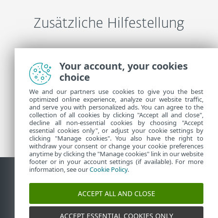
Zusätzliche Hilfestellung
ESET-Support kontaktieren
Your account, your cookies
choice
Weitere Informationen
We and our partners use cookies to give you the best
optimized online experience, analyze our website traffic,
and serve you with personalized ads. You can agree to the
collection of all cookies by clicking "Accept all and close",
Support-News
decline all non-essential cookies by choosing "Accept
Kundenhinweisen
essential cookies only", or adjust your cookie settings by
clicking "Manage cookies". You also have the right to
withdraw your consent or change your cookie preferences
anytime by clicking the "Manage cookies" link in our website
footer or in your account settings (if available). For more
information, see our
Cookie Policy
.
Kontakt
Sicherheitslücke melden
Cookie-Richtlinie
ACCEPT ALL AND CLOSE
Cookies verwalten
Sitemap
ACCEPT ESSENTIAL COOKIES ONLY
©
1992-2026
ESET, spol. s r.o. - Alle Rechte