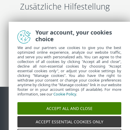
Zusätzliche Hilfestellung
ESET-Support kontaktieren
Your account, your cookies
choice
Weitere Informationen
We and our partners use cookies to give you the best
optimized online experience, analyze our website traffic,
and serve you with personalized ads. You can agree to the
collection of all cookies by clicking "Accept all and close",
Support-News
decline all non-essential cookies by choosing "Accept
Kundenhinweisen
essential cookies only", or adjust your cookie settings by
clicking "Manage cookies". You also have the right to
withdraw your consent or change your cookie preferences
anytime by clicking the "Manage cookies" link in our website
footer or in your account settings (if available). For more
information, see our
Cookie Policy
.
Kontakt
Sicherheitslücke melden
Cookie-Richtlinie
ACCEPT ALL AND CLOSE
Cookies verwalten
Sitemap
ACCEPT ESSENTIAL COOKIES ONLY
©
1992-2026
ESET, spol. s r.o. - Alle Rechte
vorbehalten. Die verwendeten Marken sind Marken
oder eingetragene Marken von ESET, spol. s r.o. oder