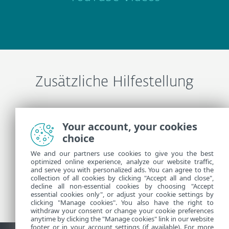
Zusätzliche Hilfestellung
ESET-Support kontaktieren
Your account, your cookies
choice
Weitere Informationen
We and our partners use cookies to give you the best
optimized online experience, analyze our website traffic,
and serve you with personalized ads. You can agree to the
collection of all cookies by clicking "Accept all and close",
Support-News
decline all non-essential cookies by choosing "Accept
Kundenhinweisen
essential cookies only", or adjust your cookie settings by
clicking "Manage cookies". You also have the right to
withdraw your consent or change your cookie preferences
anytime by clicking the "Manage cookies" link in our website
footer or in your account settings (if available). For more