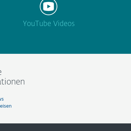
YouTube Videos
e
ationen
ws
eisen