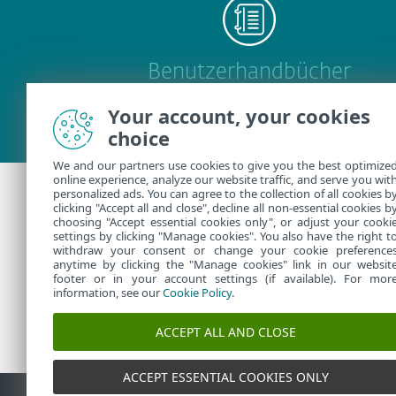
Benutzerhandbücher
Your account, your cookies
choice
We and our partners use cookies to give you the best optimize
online experience, analyze our website traffic, and serve you wit
personalized ads. You can agree to the collection of all cookies b
clicking "Accept all and close", decline all non-essential cookies b
Zusätzliche Hilfes
choosing "Accept essential cookies only", or adjust your cooki
settings by clicking "Manage cookies". You also have the right t
withdraw your consent or change your cookie preference
anytime by clicking the "Manage cookies" link in our websit
ESET-Support kontaktieren
footer or in your account settings (if available). For mor
information, see our
Cookie Policy
.
ACCEPT ALL AND CLOSE
ACCEPT ESSENTIAL COOKIES ONLY