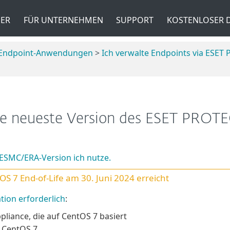
ER
FÜR UNTERNEHMEN
SUPPORT
KOSTENLOSER
e Endpoint-Anwendungen
>
Ich verwalte Endpoints via ES
ie neueste Version des ESET PRO
ESMC/ERA-Version ich nutze.
OS 7
End-of-Life am 30. Juni 2024 erreicht
ation erforderlich
:
pliance, die auf
CentOS 7
basiert
f CentOS 7